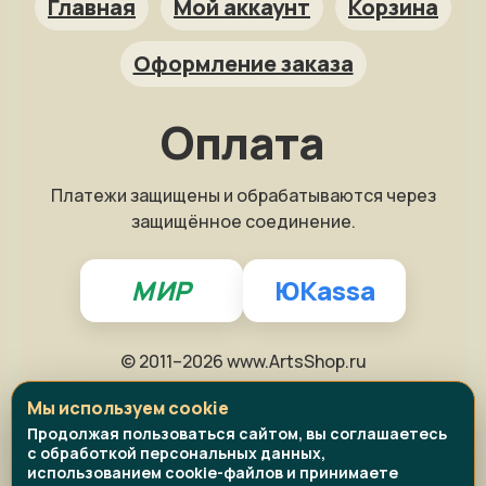
Главная
Мой аккаунт
Корзина
Оформление заказа
Как заказать?
Оплата
Репродукция на заказ
Платежи защищены и обрабатываются через
Фото на холсте
защищённое соединение.
Доставка и упаковка
МИР
ЮKassa
© 2011–2026 www.ArtsShop.ru
Живопись в наличии
Репродукции
Политика конфиденциальности
Мы используем cookie
Политика возврата
Фото на холсте
Продолжая пользоваться сайтом, вы соглашаетесь
с обработкой персональных данных,
Публичная оферта
Написать в MAX
использованием cookie-файлов и принимаете