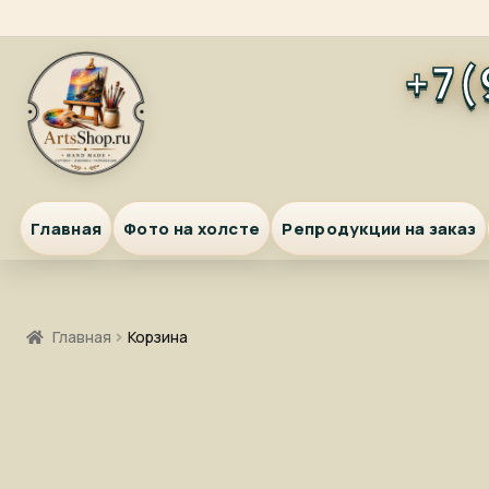
Перейти
Перейти
+7(
к
к
навигации
содержимому
Главная
Фото на холсте
Репродукции на заказ
Главная
Корзина