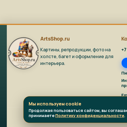
ArtsShop.ru
К
Картины, репродукции, фото на
+7
холсте, багет и оформление для
интерьера.
Пн
Ин
пр
Em
Мы используем cookie
Продолжая пользоваться сайтом, вы соглашае
принимаете
Политику конфиденциальности
.
© 2011–2026 www.ArtsS