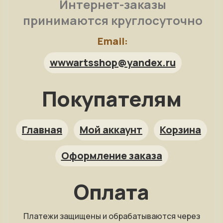
Интернет-заказы
принимаются круглосуточно
Email:
wwwartsshop@yandex.ru
Покупателям
Арт-помощница
ArtsShop.ru
Главная
Мой аккаунт
Корзина
Оформление заказа
Как заказать?
Оплата
Репродукция на заказ
Платежи защищены и обрабатываются через
Фото на холсте