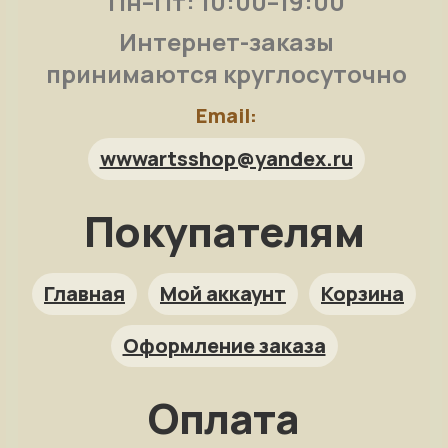
Пн–Пт: 10:00–19:00
Интернет-заказы
принимаются круглосуточно
Email:
wwwartsshop@yandex.ru
Покупателям
Арт-помощница
ArtsShop.ru
Главная
Мой аккаунт
Корзина
Оформление заказа
Как заказать?
Оплата
Репродукция на заказ