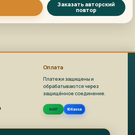
Заказать авторский
повтор
Репродукция на
Как заказать?
заказ
Доставка и
Фото на холсте
упаковка
Оплата
Платежи защищены и
обрабатываются через
защищённое соединение.
Живопись в наличии
Репродукции
а
МИР
ЮKassa
Фото на холсте
Написать в MAX