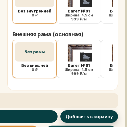
Без внутренней
Багет №81
Багет №
0 ₽
Ширина: 4.5 см
Ширина: 
999 ₽/м
1000 
Внешняя рама (основная)
Без рамы
Без внешней
Багет №81
Багет №
0 ₽
Ширина: 4.5 см
Ширина: 
999 ₽/м
1000 
Добавить в корзину
Арт-помощница
ArtsShop.ru