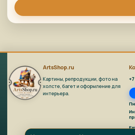
ArtsShop.ru
К
Картины, репродукции, фото на
+7
холсте, багет и оформление для
интерьера.
Пн
Ин
пр
Em