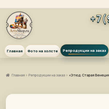
Перейти
Перейти
+7(
к
к
навигации
содержимому
Репродукции на заказ
Главная
Фото на холсте
Главная
Репродукции на заказ
«Этюд. Старая Венеция