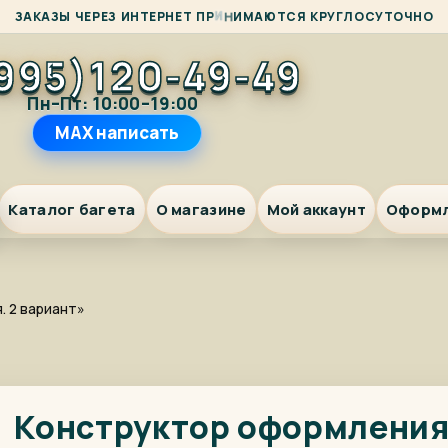
М
З
А
К
А
З
Ы
Ч
Е
Р
Е
З
И
Н
Т
Е
Р
Н
Е
Т
П
Р
И
Н
И
А
Ю
Т
С
Я
К
Р
У
Г
Л
О
С
У
Т
О
Ч
Н
О
995)120-49-49
Пн–Пт: 10:00–19:00
MAX написать
Каталог багета
О магазине
Мой аккаунт
Оформ
. 2 вариант»
Конструктор оформлени