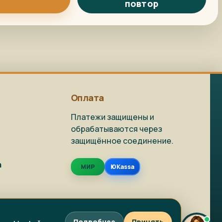
повтор
Репродукция на
Как заказать?
заказ
Доставка и
Фото на холсте
упаковка
Оплата
Платежи защищены и
обрабатываются через
защищённое соединение.
Живопись в наличии
Репродукции
а
МИР
ЮKassa
Фото на холсте
Написать в MAX
Подробнее
Принять