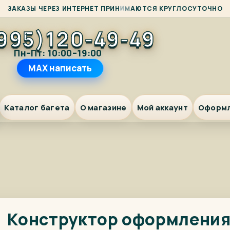
Ю
З
А
К
А
З
Ы
Ч
Е
Р
Е
З
И
Н
Т
Е
Р
Н
Е
Т
П
Р
И
Н
И
М
А
Т
С
Я
К
Р
У
Г
Л
О
С
У
Т
О
Ч
Н
О
995)120-49-49
Пн–Пт: 10:00–19:00
MAX написать
Каталог багета
О магазине
Мой аккаунт
Оформ
Конструктор оформлени