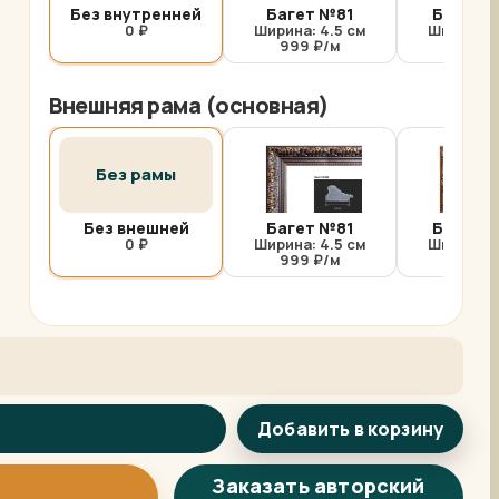
Без внутренней
Багет №81
Багет №
0 ₽
Ширина: 4.5 см
Ширина: 
999 ₽/м
1000 
Внешняя рама (основная)
Без рамы
Без внешней
Багет №81
Багет №
0 ₽
Ширина: 4.5 см
Ширина: 
999 ₽/м
1000 
Добавить в корзину
Арт-помощница
ArtsShop.ru
Заказать авторский