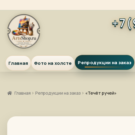
Перейти
Перейти
+7(
к
к
навигации
содержимому
Репродукции на заказ
Главная
Фото на холсте
Главная
Репродукции на заказ
«Течёт ручей»