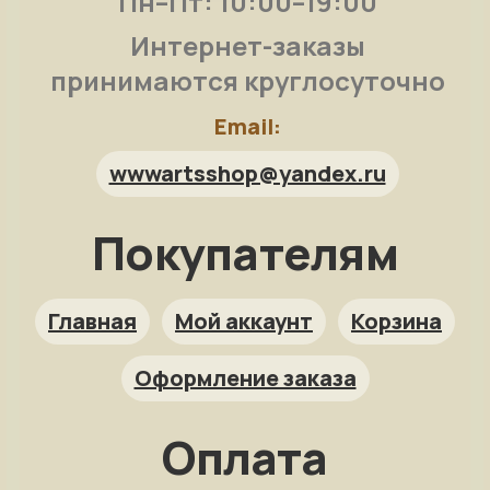
Пн–Пт: 10:00–19:00
Интернет-заказы
принимаются круглосуточно
Email:
wwwartsshop@yandex.ru
Покупателям
Арт-помощница
ArtsShop.ru
Главная
Мой аккаунт
Корзина
Оформление заказа
Как заказать?
Оплата
Репродукция на заказ