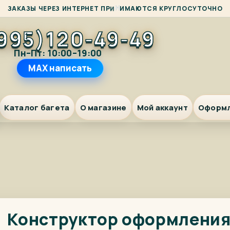
А
М
З
А
К
А
З
Ы
Ч
Е
Р
Е
З
И
Н
Т
Е
Р
Н
Е
Т
П
Р
И
Н
И
Ю
Т
С
Я
К
Р
У
Г
Л
О
С
У
Т
О
Ч
Н
О
995)120-49-49
Пн–Пт: 10:00–19:00
MAX написать
Каталог багета
О магазине
Мой аккаунт
Оформ
Конструктор оформлени