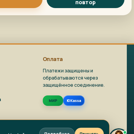
повтор
Репродукция на
Как заказать?
заказ
Доставка и
Фото на холсте
упаковка
Оплата
Платежи защищены и
обрабатываются через
защищённое соединение.
Живопись в наличии
Репродукции
а
МИР
ЮKassa
Фото на холсте
Написать в MAX
Подробнее
Принять