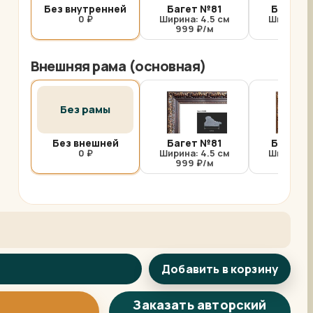
Без внутренней
Багет №81
Багет №
0 ₽
Ширина: 4.5 см
Ширина: 
999 ₽/м
1000 
Внешняя рама (основная)
Без рамы
Без внешней
Багет №81
Багет №
0 ₽
Ширина: 4.5 см
Ширина: 
999 ₽/м
1000 
Добавить в корзину
Арт-помощница
ArtsShop.ru
Заказать авторский