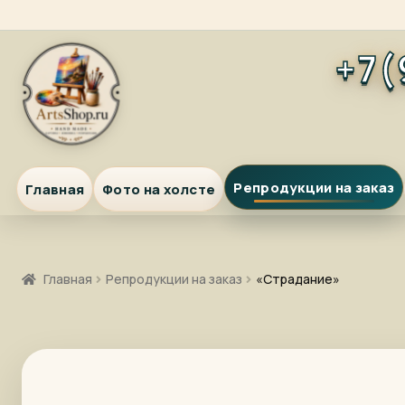
Перейти
Перейти
+7(
к
к
навигации
содержимому
Репродукции на заказ
Главная
Фото на холсте
Главная
Репродукции на заказ
«Страдание»