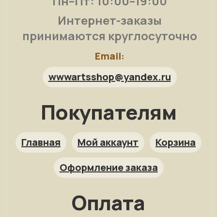
Пн–Пт: 10:00–19:00
Интернет-заказы
принимаются круглосуточно
Email:
wwwartsshop@yandex.ru
Покупателям
Арт-помощница
ArtsShop.ru
Главная
Мой аккаунт
Корзина
Оформление заказа
Как заказать?
Оплата
Репродукция на заказ