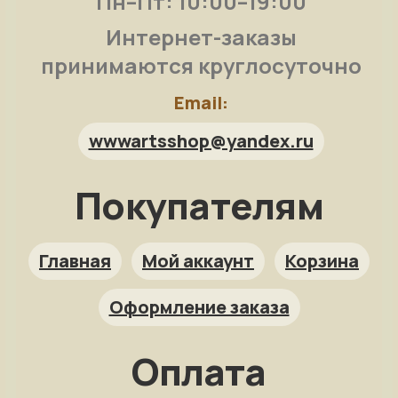
Пн–Пт: 10:00–19:00
Интернет-заказы
принимаются круглосуточно
Email:
wwwartsshop@yandex.ru
Покупателям
Арт-помощница
ArtsShop.ru
Главная
Мой аккаунт
Корзина
Оформление заказа
Как заказать?
Оплата
Репродукция на заказ