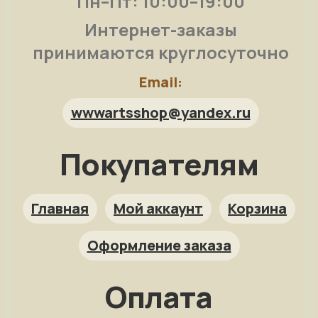
Пн–Пт: 10:00–19:00
Интернет-заказы
принимаются круглосуточно
Email:
wwwartsshop@yandex.ru
Покупателям
Арт-помощница
ArtsShop.ru
Главная
Мой аккаунт
Корзина
Оформление заказа
Как заказать?
Оплата
Репродукция на заказ