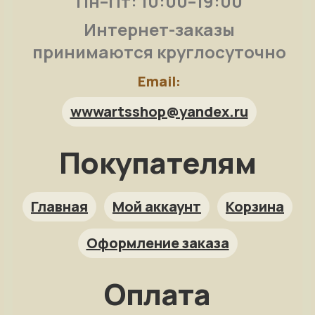
Пн–Пт: 10:00–19:00
Интернет-заказы
принимаются круглосуточно
Email:
wwwartsshop@yandex.ru
Покупателям
Арт-помощница
ArtsShop.ru
Главная
Мой аккаунт
Корзина
Оформление заказа
Как заказать?
Оплата
Репродукция на заказ