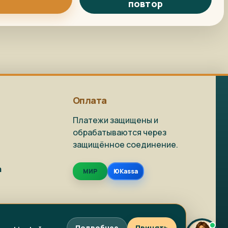
повтор
Репродукция на
Как заказать?
заказ
Доставка и
Фото на холсте
упаковка
Оплата
Платежи защищены и
обрабатываются через
защищённое соединение.
Живопись в наличии
Репродукции
а
МИР
ЮKassa
Фото на холсте
Написать в MAX
Подробнее
Принять