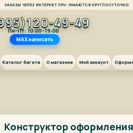
М
А
З
А
К
А
З
Ы
Ч
Е
Р
Е
З
И
Н
Т
Е
Р
Н
Е
Т
П
Р
И
Н
И
Ю
Т
С
Я
К
Р
У
Г
Л
О
С
У
Т
О
Ч
Н
О
995)120-49-49
Пн–Пт: 10:00–19:00
MAX написать
Каталог багета
О магазине
Мой аккаунт
Оформ
Конструктор оформлени