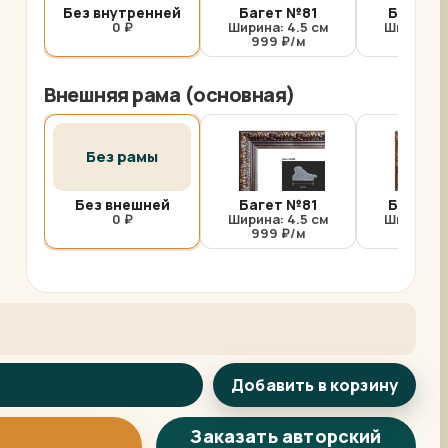
Без внутренней
Багет №81
Багет №
0 ₽
Ширина: 4.5 см
Ширина: 
999 ₽/м
1000 
Внешняя рама (основная)
Без рамы
Без внешней
Багет №81
Багет №
0 ₽
Ширина: 4.5 см
Ширина: 
999 ₽/м
1000 
Добавить в корзину
Арт-помощница
ArtsShop.ru
Заказать авторский