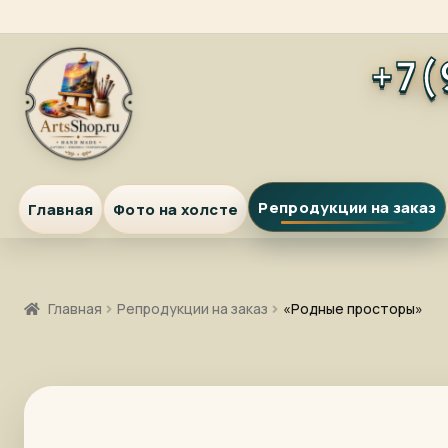
Перейти
Перейти
+7(
к
к
навигации
содержимому
Репродукции на заказ
Главная
Фото на холсте
Главная
Репродукции на заказ
«Родные просторы»