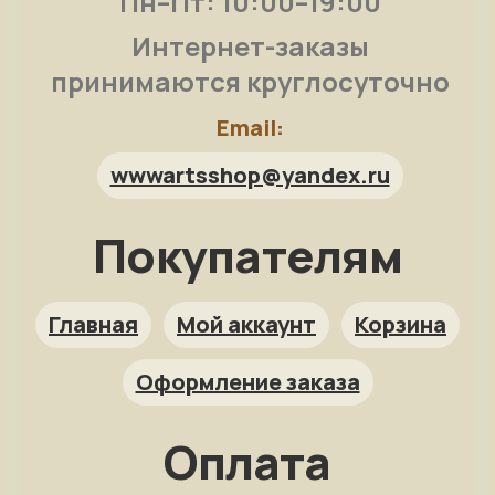
Пн–Пт: 10:00–19:00
Интернет-заказы
принимаются круглосуточно
Email:
wwwartsshop@yandex.ru
Покупателям
Арт-помощница
ArtsShop.ru
Главная
Мой аккаунт
Корзина
Оформление заказа
Как заказать?
Оплата
Репродукция на заказ