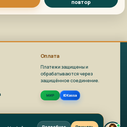
повтор
Репродукция на
Как заказать?
заказ
Доставка и
Фото на холсте
упаковка
Оплата
Платежи защищены и
обрабатываются через
защищённое соединение.
Живопись в наличии
Репродукции
а
МИР
ЮKassa
Фото на холсте
Написать в MAX
Подробнее
Принять