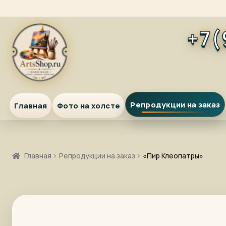
Перейти
Перейти
+7(
к
к
навигации
содержимому
Репродукции на заказ
Главная
Фото на холсте
Главная
Репродукции на заказ
«Пир Клеопатры»