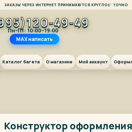
Ч
О
З
А
К
А
З
Ы
Ч
Е
Р
Е
З
И
Н
Т
Е
Р
Н
Е
Т
П
Р
И
Н
И
М
А
Ю
Т
С
Я
К
Р
У
Г
Л
О
С
У
Т
Н
О
995)120-49-49
Пн–Пт: 10:00–19:00
MAX написать
Каталог багета
О магазине
Мой аккаунт
Оформ
Конструктор оформлени