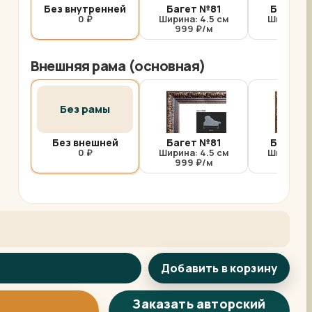
Без внутренней
Багет №81
Багет №
0 ₽
Ширина: 4.5 см
Ширина: 
999 ₽/м
1000 
Внешняя рама (основная)
Без рамы
Без внешней
Багет №81
Багет №
0 ₽
Ширина: 4.5 см
Ширина: 
999 ₽/м
1000 
Добавить в корзину
Арт-помощница
ArtsShop.ru
Заказать авторский