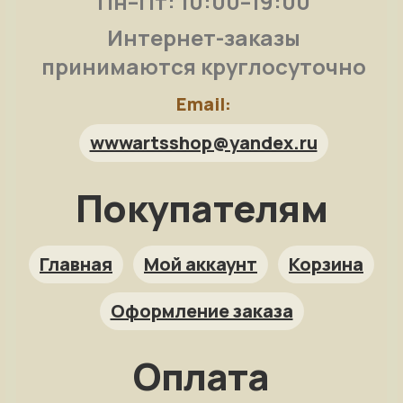
Пн–Пт: 10:00–19:00
Интернет-заказы
принимаются круглосуточно
Email:
wwwartsshop@yandex.ru
Покупателям
Арт-помощница
ArtsShop.ru
Главная
Мой аккаунт
Корзина
Оформление заказа
Как заказать?
Оплата
Репродукция на заказ