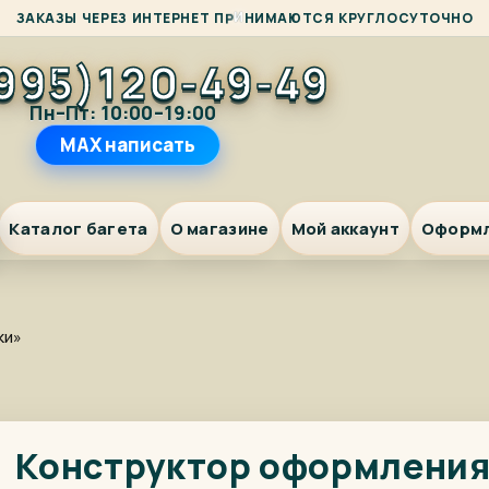
М
З
А
К
А
З
Ы
Ч
Е
Р
Е
З
И
Н
Т
Е
Р
Н
Е
Т
П
Р
И
Н
И
А
Ю
Т
С
Я
К
Р
У
Г
Л
О
С
У
Т
О
Ч
Н
О
995)120-49-49
Пн–Пт: 10:00–19:00
MAX написать
Каталог багета
О магазине
Мой аккаунт
Оформ
ки»
Конструктор оформлени