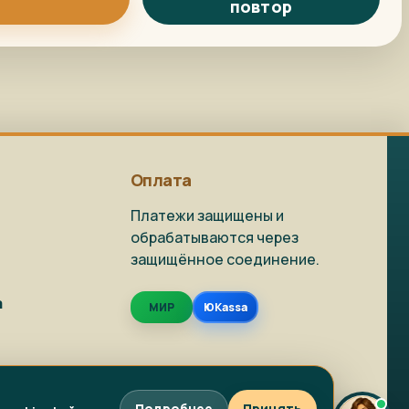
повтор
Репродукция на
Как заказать?
заказ
Доставка и
Фото на холсте
упаковка
Оплата
Платежи защищены и
обрабатываются через
защищённое соединение.
Живопись в наличии
Репродукции
а
МИР
ЮKassa
Фото на холсте
Написать в MAX
Подробнее
Принять