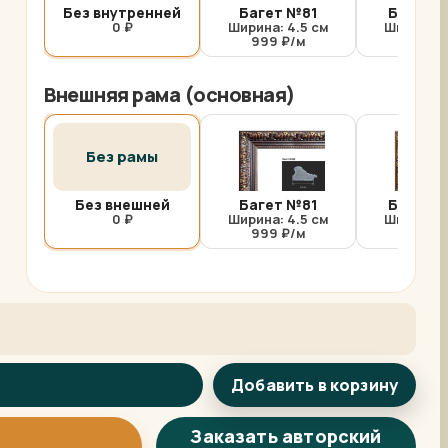
Без внутренней
Багет №81
Багет №
0 ₽
Ширина: 4.5 см
Ширина: 
999 ₽/м
1000 
Внешняя рама (основная)
Без рамы
Без внешней
Багет №81
Багет №
0 ₽
Ширина: 4.5 см
Ширина: 
999 ₽/м
1000 
Добавить в корзину
Арт-помощница
ArtsShop.ru
Заказать авторский