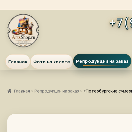
Перейти
Перейти
+7(
к
к
навигации
содержимому
Репродукции на заказ
Главная
Фото на холсте
Главная
Репродукции на заказ
«Петербургские сумер