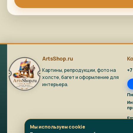
ArtsShop.ru
К
Картины, репродукции, фото на
+7
холсте, багет и оформление для
интерьера.
Пн
Ин
пр
Em
Мы используем cookie