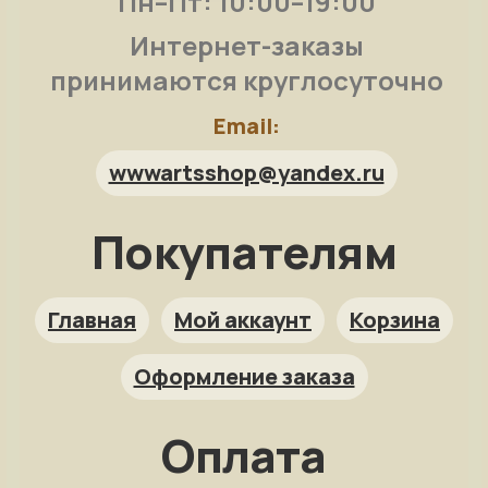
Пн–Пт: 10:00–19:00
Интернет-заказы
принимаются круглосуточно
Email:
wwwartsshop@yandex.ru
Покупателям
Арт-помощница
ArtsShop.ru
Главная
Мой аккаунт
Корзина
Оформление заказа
Как заказать?
Оплата
Репродукция на заказ