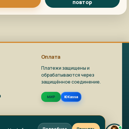
повтор
Репродукция на
Как заказать?
заказ
Доставка и
Фото на холсте
упаковка
Оплата
Платежи защищены и
обрабатываются через
защищённое соединение.
Живопись в наличии
Репродукции
а
МИР
ЮKassa
Фото на холсте
Написать в MAX
Подробнее
Принять