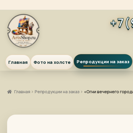
Перейти
Перейти
+7(
к
к
навигации
содержимому
Репродукции на заказ
Главная
Фото на холсте
Главная
Репродукции на заказ
«Огни вечернего город