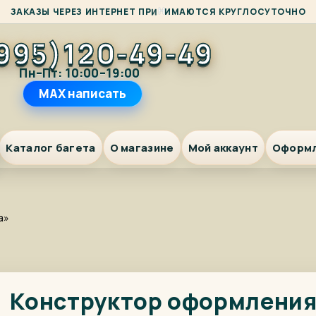
А
З
А
К
А
З
Ы
Ч
Е
Р
Е
З
И
Н
Т
Е
Р
Н
Е
Т
П
Р
И
Н
И
М
Ю
Т
С
Я
К
Р
У
Г
Л
О
С
У
Т
О
Ч
Н
О
995)120-49-49
Пн–Пт: 10:00–19:00
MAX написать
Каталог багета
О магазине
Мой аккаунт
Оформ
а»
Конструктор оформлени