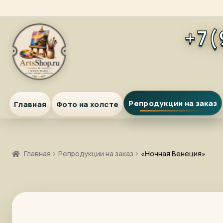
Перейти
Перейти
+7(
к
к
навигации
содержимому
Репродукции на заказ
Главная
Фото на холсте
Главная
Репродукции на заказ
«Ночная Венеция»