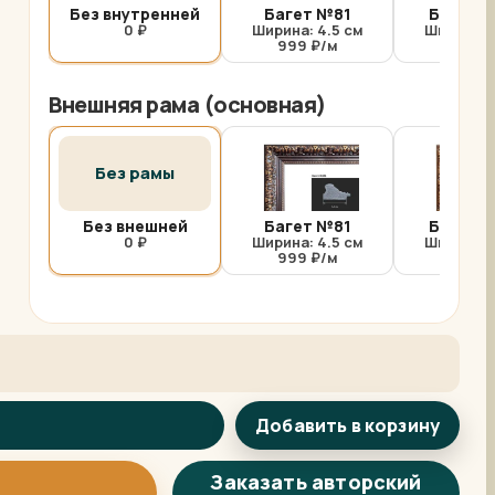
Без внутренней
Багет №81
Багет №
0 ₽
Ширина: 4.5 см
Ширина: 
999 ₽/м
1000 
Внешняя рама (основная)
Без рамы
Без внешней
Багет №81
Багет №
0 ₽
Ширина: 4.5 см
Ширина: 
999 ₽/м
1000 
Добавить в корзину
Арт-помощница
ArtsShop.ru
Заказать авторский