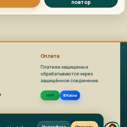
повтор
Репродукция на
Как заказать?
заказ
Доставка и
Фото на холсте
упаковка
Оплата
Платежи защищены и
обрабатываются через
защищённое соединение.
Живопись в наличии
Репродукции
а
МИР
ЮKassa
Фото на холсте
Написать в MAX
Подробнее
Принять