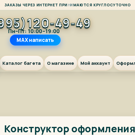
Ю
А
З
А
К
А
З
Ы
Ч
Е
Р
Е
З
И
Н
Т
Е
Р
Н
Е
Т
П
Р
И
Н
И
М
Т
С
Я
К
Р
У
Г
Л
О
С
У
Т
О
Ч
Н
О
995)120-49-49
Пн–Пт: 10:00–19:00
MAX написать
Каталог багета
О магазине
Мой аккаунт
Оформ
Конструктор оформлени