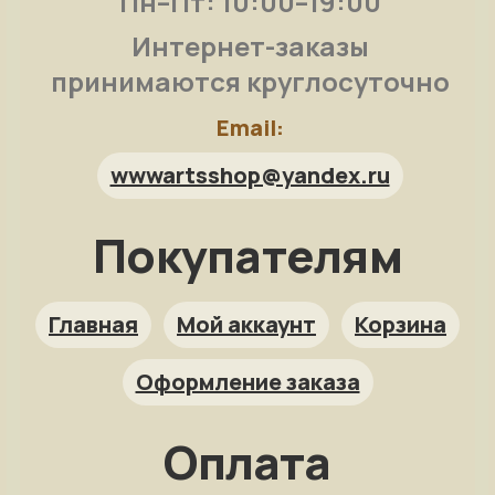
Пн–Пт: 10:00–19:00
Интернет-заказы
принимаются круглосуточно
Email:
wwwartsshop@yandex.ru
Покупателям
Арт-помощница
ArtsShop.ru
Главная
Мой аккаунт
Корзина
Оформление заказа
Как заказать?
Оплата
Репродукция на заказ