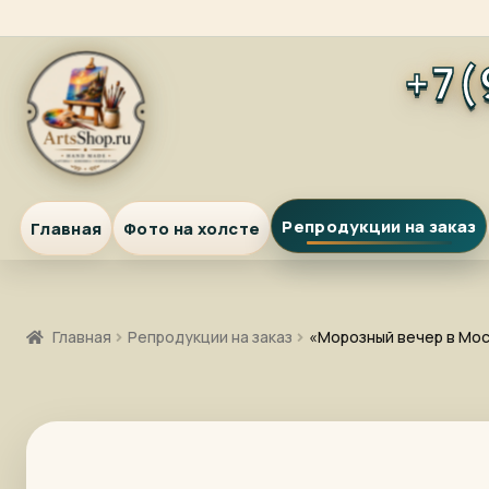
Перейти
Перейти
+7(
к
к
навигации
содержимому
Репродукции на заказ
Главная
Фото на холсте
Главная
Репродукции на заказ
«Морозный вечер в Мо