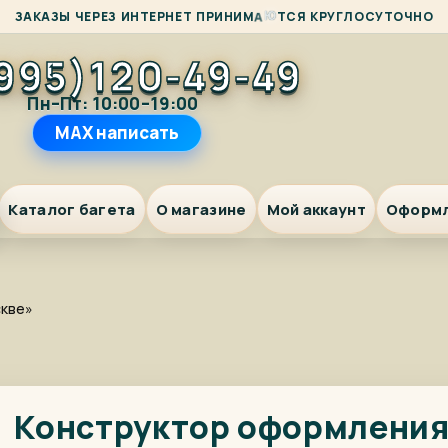
К
Я
З
А
К
А
З
Ы
Ч
Е
Р
Е
З
И
Н
Т
Е
Р
Н
Е
Т
П
Р
И
Н
И
М
А
Ю
Т
С
Р
У
Г
Л
О
С
У
Т
О
Ч
Н
О
995)120-49-49
Пн–Пт: 10:00–19:00
MAX написать
Каталог багета
О магазине
Мой аккаунт
Оформ
скве»
Конструктор оформлени