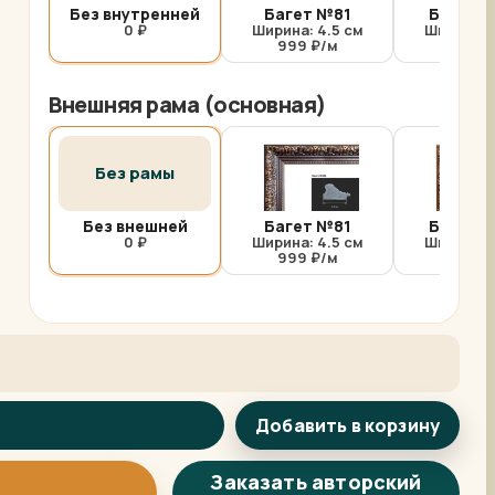
Без внутренней
Багет №81
Багет №
0 ₽
Ширина: 4.5 см
Ширина: 
999 ₽/м
1000 
Внешняя рама (основная)
Без рамы
Без внешней
Багет №81
Багет №
0 ₽
Ширина: 4.5 см
Ширина: 
999 ₽/м
1000 
Добавить в корзину
Арт-помощница
ArtsShop.ru
Заказать авторский