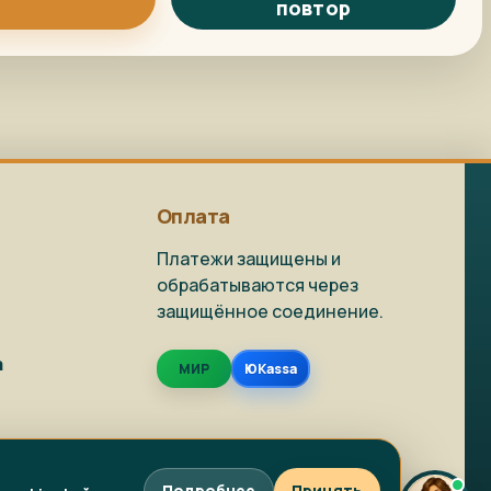
повтор
Репродукция на
Как заказать?
заказ
Доставка и
Фото на холсте
упаковка
Оплата
Платежи защищены и
обрабатываются через
защищённое соединение.
Живопись в наличии
Репродукции
а
МИР
ЮKassa
Фото на холсте
Написать в MAX
Подробнее
Принять