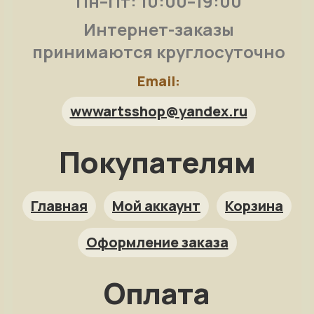
Пн–Пт: 10:00–19:00
Интернет-заказы
принимаются круглосуточно
Email:
wwwartsshop@yandex.ru
Покупателям
Арт-помощница
ArtsShop.ru
Главная
Мой аккаунт
Корзина
Оформление заказа
Как заказать?
Оплата
Репродукция на заказ