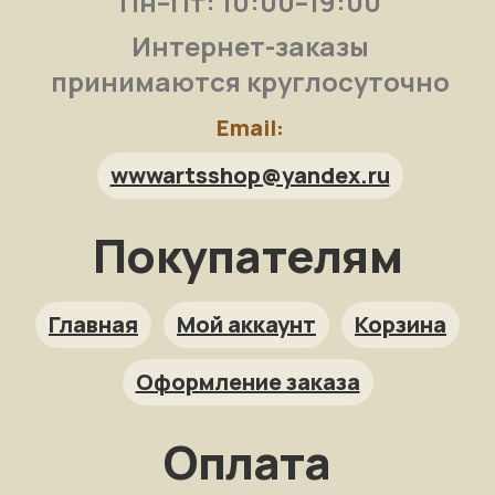
Пн–Пт: 10:00–19:00
Интернет-заказы
принимаются круглосуточно
Email:
wwwartsshop@yandex.ru
Покупателям
Арт-помощница
ArtsShop.ru
Главная
Мой аккаунт
Корзина
Оформление заказа
Как заказать?
Оплата
Репродукция на заказ