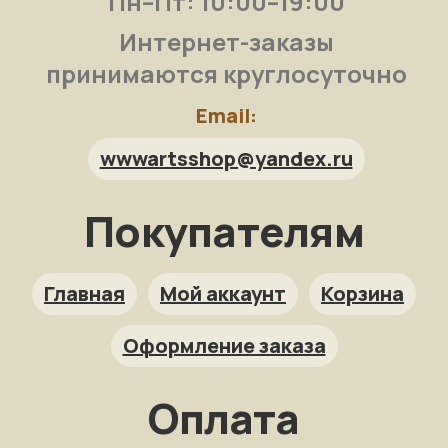
Пн–Пт: 10:00–19:00
Интернет-заказы
принимаются круглосуточно
Email:
wwwartsshop@yandex.ru
Покупателям
Арт-помощница
ArtsShop.ru
Главная
Мой аккаунт
Корзина
Оформление заказа
Как заказать?
Оплата
Репродукция на заказ