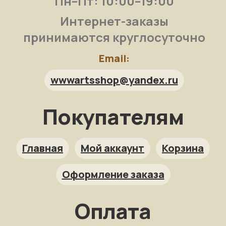
Пн–Пт: 10:00–19:00
Интернет-заказы
принимаются круглосуточно
Email:
wwwartsshop@yandex.ru
Покупателям
Арт-помощница
ArtsShop.ru
Главная
Мой аккаунт
Корзина
Оформление заказа
Как заказать?
Оплата
Репродукция на заказ