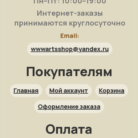
Пн–Пт: 10:00–19:00
Интернет-заказы
принимаются круглосуточно
Email:
wwwartsshop@yandex.ru
Покупателям
Арт-помощница
ArtsShop.ru
Главная
Мой аккаунт
Корзина
Оформление заказа
Как заказать?
Оплата
Репродукция на заказ