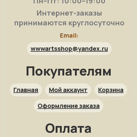
Пн–Пт: 10:00–19:00
Интернет-заказы
принимаются круглосуточно
Email:
wwwartsshop@yandex.ru
Покупателям
Арт-помощница
ArtsShop.ru
Главная
Мой аккаунт
Корзина
Оформление заказа
Как заказать?
Оплата
Репродукция на заказ