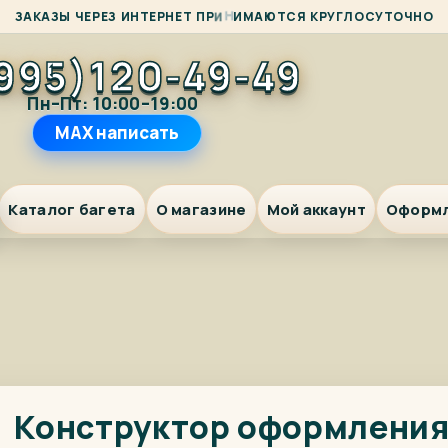
А
М
З
А
К
А
З
Ы
Ч
Е
Р
Е
З
И
Н
Т
Е
Р
Н
Е
Т
П
Р
И
Н
И
Ю
Т
С
Я
К
Р
У
Г
Л
О
С
У
Т
О
Ч
Н
О
995)120-49-49
Пн–Пт: 10:00–19:00
MAX написать
Каталог багета
О магазине
Мой аккаунт
Оформ
Конструктор оформлени