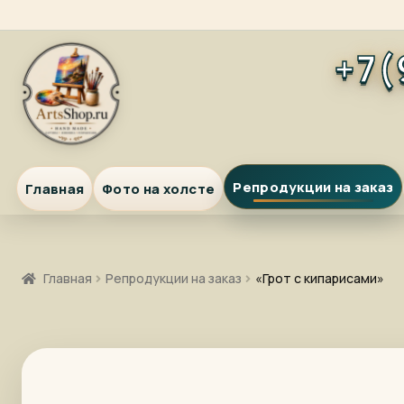
Перейти
Перейти
+7(
к
к
навигации
содержимому
Репродукции на заказ
Главная
Фото на холсте
Главная
Репродукции на заказ
«Грот с кипарисами»