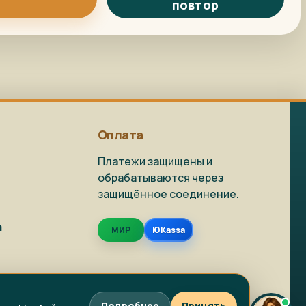
повтор
Репродукция на
Как заказать?
заказ
Доставка и
Фото на холсте
упаковка
Оплата
Платежи защищены и
обрабатываются через
защищённое соединение.
Живопись в наличии
Репродукции
а
МИР
ЮKassa
Фото на холсте
Написать в MAX
Подробнее
Принять