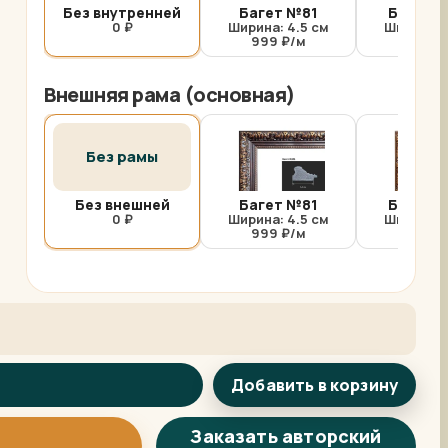
Без внутренней
Багет №81
Багет №
0 ₽
Ширина: 4.5 см
Ширина: 
999 ₽/м
1000 
Внешняя рама (основная)
Без рамы
Без внешней
Багет №81
Багет №
0 ₽
Ширина: 4.5 см
Ширина: 
999 ₽/м
1000 
Добавить в корзину
Арт-помощница
ArtsShop.ru
Заказать авторский