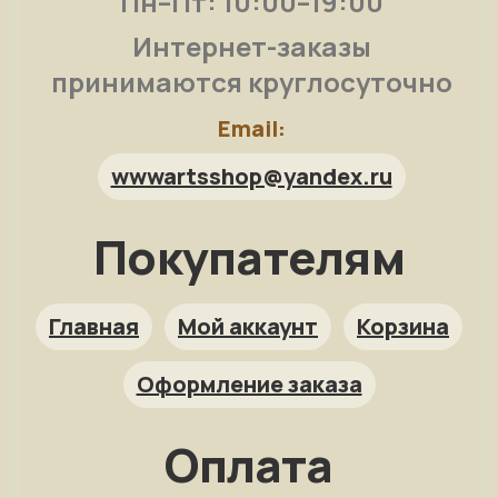
Пн–Пт: 10:00–19:00
Интернет-заказы
принимаются круглосуточно
Email:
wwwartsshop@yandex.ru
Покупателям
Арт-помощница
ArtsShop.ru
Главная
Мой аккаунт
Корзина
Оформление заказа
Как заказать?
Оплата
Репродукция на заказ