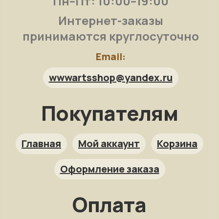
Пн–Пт: 10:00–19:00
Интернет-заказы
принимаются круглосуточно
Email:
wwwartsshop@yandex.ru
Покупателям
Арт-помощница
ArtsShop.ru
Главная
Мой аккаунт
Корзина
Оформление заказа
Как заказать?
Оплата
Репродукция на заказ