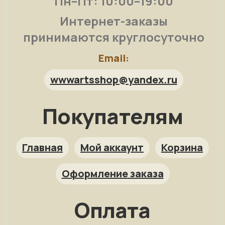
Пн–Пт: 10:00–19:00
Интернет-заказы
принимаются круглосуточно
Email:
wwwartsshop@yandex.ru
Покупателям
Арт-помощница
ArtsShop.ru
Главная
Мой аккаунт
Корзина
Оформление заказа
Как заказать?
Оплата
Репродукция на заказ