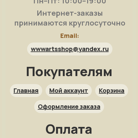
Пн–Пт: 10:00–19:00
Интернет-заказы
принимаются круглосуточно
Email:
wwwartsshop@yandex.ru
Покупателям
Арт-помощница
ArtsShop.ru
Главная
Мой аккаунт
Корзина
Оформление заказа
Как заказать?
Оплата
Репродукция на заказ