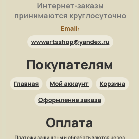
Интернет-заказы
принимаются круглосуточно
Email:
wwwartsshop@yandex.ru
Покупателям
Арт-помощница
ArtsShop.ru
Главная
Мой аккаунт
Корзина
Оформление заказа
Как заказать?
Оплата
Репродукция на заказ
Платежи защищены и обрабатываются через
Фото на холсте