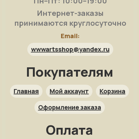
Пн–Пт: 10:00–19:00
Интернет-заказы
принимаются круглосуточно
Email:
wwwartsshop@yandex.ru
Покупателям
Арт-помощница
ArtsShop.ru
Главная
Мой аккаунт
Корзина
Оформление заказа
Как заказать?
Оплата
Репродукция на заказ