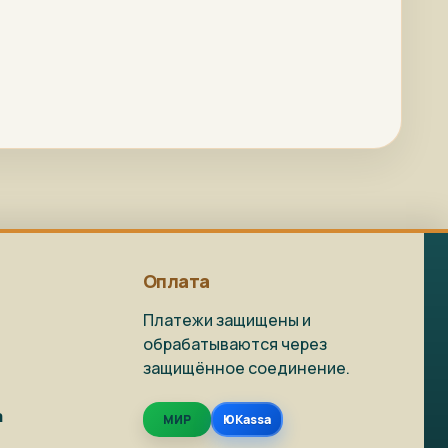
Арт-помощница
ArtsShop.ru
Репродукция на
Как заказать?
заказ
Доставка и
Фото на холсте
упаковка
Оплата
Платежи защищены и
обрабатываются через
защищённое соединение.
Живопись в наличии
Репродукции
а
МИР
ЮKassa
Фото на холсте