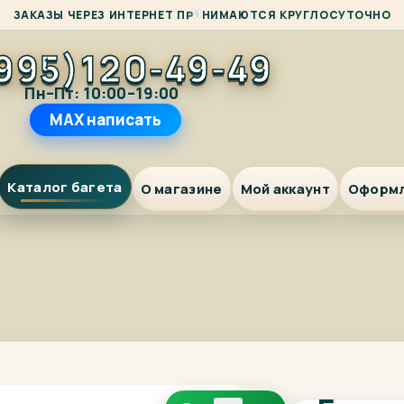
И
З
А
К
А
З
Ы
Ч
Е
Р
Е
З
И
Н
Т
Е
Р
Н
Е
Т
П
Р
И
Н
М
А
Ю
Т
С
Я
К
Р
У
Г
Л
О
С
У
Т
О
Ч
Н
О
995)120-49-49
Пн–Пт: 10:00–19:00
MAX написать
Каталог багета
О магазине
Мой аккаунт
Оформ