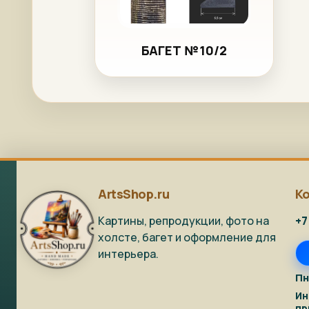
БАГЕТ №10/2
ArtsShop.ru
К
Картины, репродукции, фото на
+7
холсте, багет и оформление для
интерьера.
Пн
Ин
пр