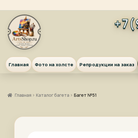
Перейти
Перейти
+7(
к
к
навигации
содержимому
Главная
Фото на холсте
Репродукции на заказ
Главная
Каталог багета
Багет №51