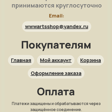
принимаются круглосуточно
Email:
wwwartsshop@yandex.ru
Покупателям
Арт-помощница
ArtsShop.ru
Главная
Мой аккаунт
Корзина
Оформление заказа
Как заказать?
Оплата
Репродукция на заказ
Платежи защищены и обрабатываются через
Фото на холсте
защищённое соединение.