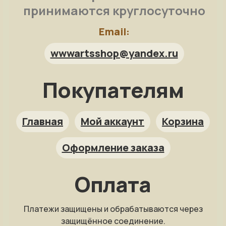
принимаются круглосуточно
Email:
wwwartsshop@yandex.ru
Покупателям
Арт-помощница
ArtsShop.ru
Главная
Мой аккаунт
Корзина
Оформление заказа
Как заказать?
Оплата
Репродукция на заказ
Платежи защищены и обрабатываются через
Фото на холсте
защищённое соединение.