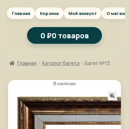
Главная
Корзина
Мой аккаунт
О магази
0
₽
0 товаров
Главная
Каталог багета
Багет №13
В наличии
🔍