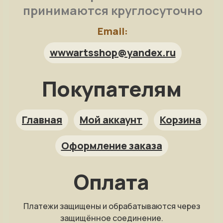
принимаются круглосуточно
Email:
wwwartsshop@yandex.ru
Покупателям
Арт-помощница
ArtsShop.ru
Главная
Мой аккаунт
Корзина
Оформление заказа
Как заказать?
Оплата
Репродукция на заказ
Платежи защищены и обрабатываются через
Фото на холсте
защищённое соединение.